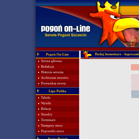
Dodaj komentarz - logowani
Pogoń On-Line
Strona główna
Redakcja
Historia serwisu
Archiwum newsów
Przeszukaj newsy
Liga Polska
Tabela
Wyniki
Relacje
Strzelcy
Terminarz
Następny mecz
Poprzedni mecz
Nasza Pogoń