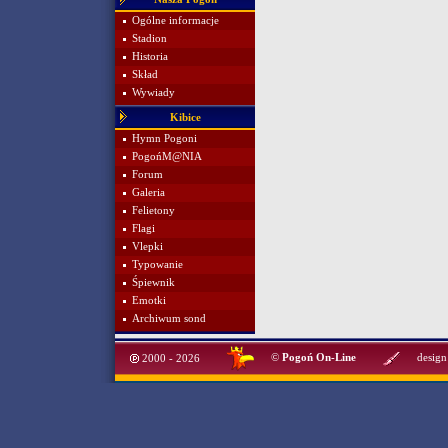
Ogólne informacje
Stadion
Historia
Skład
Wywiady
Kibice
Hymn Pogoni
PogońM@NIA
Forum
Galeria
Felietony
Flagi
Vlepki
Typowanie
Śpiewnik
Emotki
Archiwum sond
©
Pogoń On-Line
design
2000 - 2026