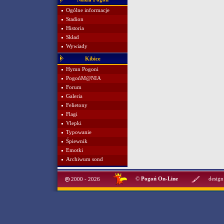
Ogólne informacje
Stadion
Historia
Skład
Wywiady
Kibice
Hymn Pogoni
PogońM@NIA
Forum
Galeria
Felietony
Flagi
Vlepki
Typowanie
Śpiewnik
Emotki
Archiwum sond
©
Pogoń On-Line
design
2000 - 2026