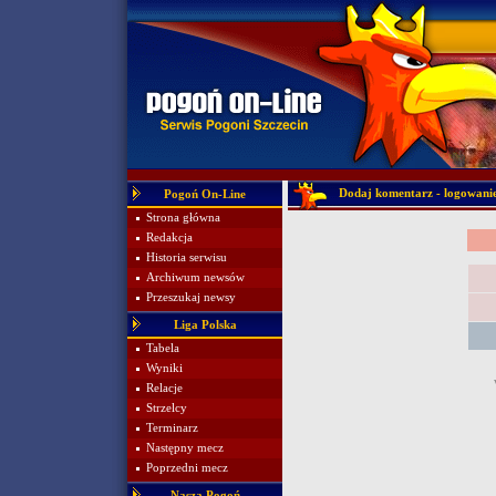
Dodaj komentarz - logowani
Pogoń On-Line
Strona główna
Redakcja
Historia serwisu
Archiwum newsów
Przeszukaj newsy
Liga Polska
Tabela
Wyniki
Relacje
Strzelcy
Terminarz
Następny mecz
Poprzedni mecz
Nasza Pogoń