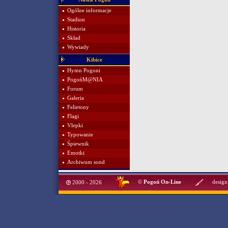
Ogólne informacje
Stadion
Historia
Skład
Wywiady
Kibice
Hymn Pogoni
PogońM@NIA
Forum
Galeria
Felietony
Flagi
Vlepki
Typowanie
Śpiewnik
Emotki
Archiwum sond
©
Pogoń On-Line
design
2000 - 2026