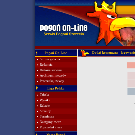
Dodaj komentarz - logowani
Pogoń On-Line
Strona główna
Redakcja
Historia serwisu
Archiwum newsów
Przeszukaj newsy
Liga Polska
Tabela
Wyniki
Relacje
Strzelcy
Terminarz
Następny mecz
Poprzedni mecz
Nasza Pogoń