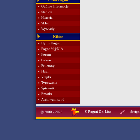
Ogólne informacje
Stadion
Historia
Skład
Wywiady
Kibice
Hymn Pogoni
PogońM@NIA
Forum
Galeria
Felietony
Flagi
Vlepki
Typowanie
Śpiewnik
Emotki
Archiwum sond
©
Pogoń On-Line
design
2000 - 2026