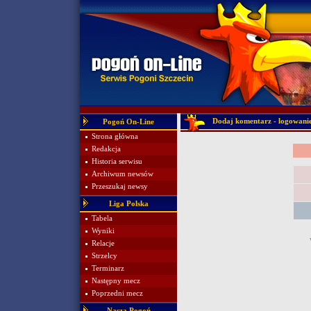
Dodaj komentarz - logowani
Pogoń On-Line
Strona główna
Redakcja
Historia serwisu
Archiwum newsów
Przeszukaj newsy
Liga Polska
Tabela
Wyniki
Relacje
Strzelcy
Terminarz
Następny mecz
Poprzedni mecz
Nasza Pogoń