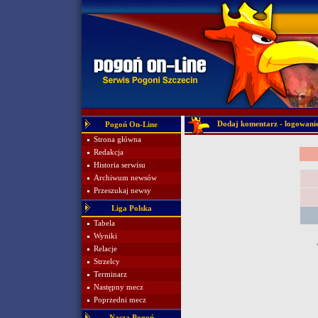
Dodaj komentarz - logowani
Pogoń On-Line
Strona główna
Redakcja
Historia serwisu
Archiwum newsów
Przeszukaj newsy
Liga Polska
Tabela
Wyniki
Relacje
Strzelcy
Terminarz
Następny mecz
Poprzedni mecz
Nasza Pogoń