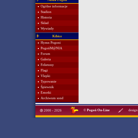
Ogólne informacje
Stadion
Historia
Skład
Wywiady
Kibice
Hymn Pogoni
PogońM@NIA
Forum
Galeria
Felietony
Flagi
Vlepki
Typowanie
Śpiewnik
Emotki
Archiwum sond
©
Pogoń On-Line
design
2000 - 2026