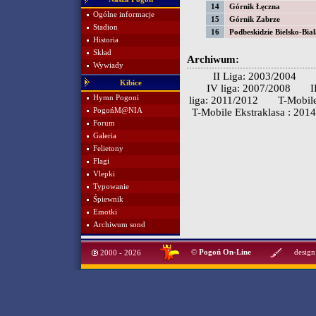
14
Górnik Łęczna
Ogólne informacje
15
Górnik Zabrze
Stadion
16
Podbeskidzie Bielsko-Biał
Historia
Skład
Archiwum:
Wywiady
II Liga: 2003/2004
Kibice
IV liga: 2007/2008
I
Hymn Pogoni
liga: 2011/2012
T-Mobile
PogońM@NIA
T-Mobile Ekstraklasa : 201
Forum
Galeria
Felietony
Flagi
Vlepki
Typowanie
Śpiewnik
Emotki
Archiwum sond
©
Pogoń On-Line
design
2000 - 2026