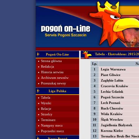
Tabela - Ekstraklasa: 2015/2
Pogoń On-Line
Strona główna
Lp.
N
Redakcja
1
Legia Warszawa
Historia serwisu
2
Piast Gliwice
Archiwum newsów
3
Zagłębie Lubin
Przeszukaj newsy
4
Cracovia Kraków
Liga Polska
5
Lechia Gdańsk
6
Pogoń Szczecin
Tabela
7
Lech Poznań
Wyniki
8
Ruch Chorzów
Relacje
9
Wisła Kraków
Strzelcy
10
Śląsk Wrocław
Terminarz
11
Jagiellonia Białystok
Następny mecz
12
Korona Kielce
Poprzedni mecz
13
Termalica Bruk-Bet Nieci
Nasza Pogoń