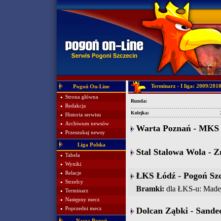
Terminarz - I liga: 2009/201
Pogoń On-Line
Strona główna
Runda:
Redakcja
Kolejka:
Historia serwisu
Archiwum newsów
Warta Poznań - MKS K
Przeszukaj newsy
Liga Polska
Stal Stalowa Wola - Z
Tabela
Wyniki
Relacje
ŁKS Łódź - Pogoń Szcz
Strzelcy
Bramki:
dla ŁKS-u: Madejs
Terminarz
Następny mecz
Poprzedni mecz
Dolcan Ząbki - Sandec
Nasza Pogoń