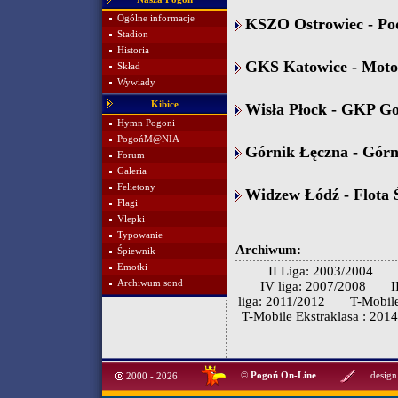
Ogólne informacje
KSZO Ostrowiec - Podb
Stadion
Historia
GKS Katowice - Motor
Skład
Wywiady
Kibice
Wisła Płock - GKP Go
Hymn Pogoni
PogońM@NIA
Górnik Łęczna - Górni
Forum
Galeria
Felietony
Widzew Łódź - Flota Ś
Flagi
Vlepki
Typowanie
Archiwum:
Śpiewnik
Emotki
II Liga: 2003/2004
Archiwum sond
IV liga: 2007/2008
I
liga: 2011/2012
T-Mobile
T-Mobile Ekstraklasa : 201
©
Pogoń On-Line
design
2000 - 2026