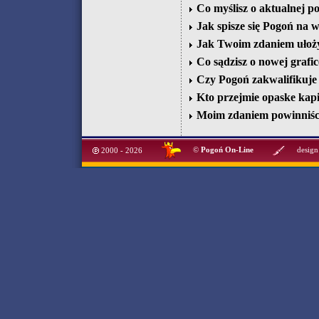
Co myślisz o aktualnej p
Jak spisze się Pogoń na w
Jak Twoim zdaniem ułoży 
Co sądzisz o nowej grafic
Czy Pogoń zakwalifikuje 
Kto przejmie opaske kap
Moim zdaniem powinniśc
©
Pogoń On-Line
design
2000 - 2026