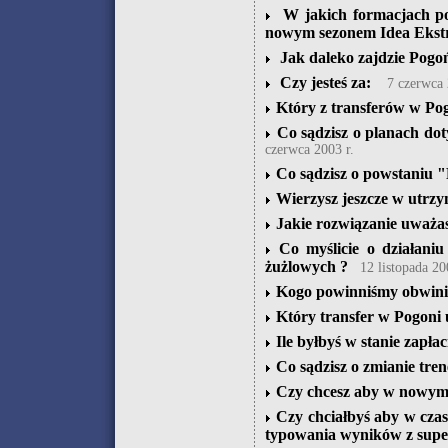
W jakich formacjach po
nowym sezonem Idea Ekstr
Jak daleko zajdzie Pogo
Czy jesteś za:
7 czerwca 
Który z transferów w Pog
Co sądzisz o planach do
czerwca 2003 r.
Co sądzisz o powstaniu 
Wierzysz jeszcze w utrzym
Jakie rozwiązanie uważas
Co myślicie o działani
żużlowych ?
12 listopada 20
Kogo powinniśmy obwinia
Który transfer w Pogoni 
Ile byłbyś w stanie zapła
Co sądzisz o zmianie tren
Czy chcesz aby w nowym 
Czy chciałbyś aby w czas
typowania wyników z supe