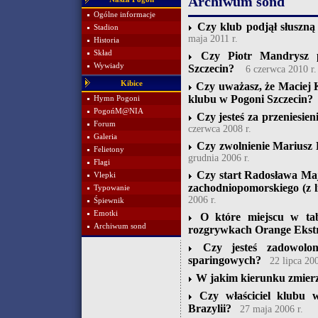
Archiwum sond
Ogólne informacje
Czy klub podjął słuszną
Stadion
maja 2011 r.
Historia
Skład
Czy Piotr Mandrysz p
Wywiady
Szczecin?
6 czerwca 2010 r.
Kibice
Czy uważasz, że Maciej 
klubu w Pogoni Szczecin?
Hymn Pogoni
PogońM@NIA
Czy jesteś za przeniesie
Forum
czerwca 2008 r.
Galeria
Czy zwolnienie Mariusz 
Felietony
grudnia 2006 r.
Flagi
Czy start Radosława Ma
Vlepki
zachodniopomorskiego (z l
Typowanie
2006 r.
Śpiewnik
Emotki
O które miejscu w tab
Archiwum sond
rozgrywkach Orange Ekstr
Czy jesteś zadowolo
sparingowych?
22 lipca 200
W jakim kierunku zmierz
Czy właściciel klubu 
Brazylii?
27 maja 2006 r.