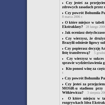
Czy jesteś za przejęc
zdrowych zasadach przez 
Czy powrót Bohumila Pan
8 marca 2006 r.
O które miejsce w tabel
Ekstraklasy?
28 lutego 2006
Jak oceniasz dotychczaso
Czy wierzysz, że druży
Brazylii odniesie ligowy su
Czy popierasz decyzję An
listę transferową?
5 grudni
Czy wierzysz w sukces
sprawie wydzierżawienia 
Kto ponosi winę za częś
r.
Czy powrót Bohumila Pan
Czy jesteś za przejęci
MOSiR-u stadionu przy 
Witkiewicza?
3 sierpnia 20
O które miejscu w tab
rozgrywkach Idea Ekstrak